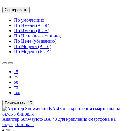
Сортировать
По умолчанию
По Имени (A - Я)
По Имени (Я - A)
По Цене (возрастанию)
По Цене (убыванию)
По Модели (A - Я)
По Модели (Я - A)
15
25
50
75
100
Показывать:
15
Адаптер Sunwayfoto BA-43 для крепления смартфона на
окуляр бинокля
4 700 р