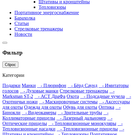
Штативы и кронштейны
Тепловизоры
Портативное энергоснабжение
Барахолка
Статьи
Стрелковые тренажеры
Новости
Фильтр
Сброс
Категории
Подарки
Манки
- Плюрифон
- Бёрд Саунд
- Имитаторы
голосов
- Духовые манки
Стрелковые тренажеры
-
Marksman ST-2
- АСТ ДраФа
Охота
- Подсадные чучела
-
Охотничьи ножи
- Маскировочные системы
- Аксессуары
для охоты
Одежда для охоты
Обувь для охоты
Оптика
-
Бинокли
- Видеокамеры
- Зрительные трубы
-
Коллиматорные прицелы
- Лазерный дальномер
-
Оптические прицелы
- Тепловизионные монокуляры
-
Тепловизионные насадки
- Тепловизионные прицелы
-
Штативы и кронштейны
- Тепловизоры
Портативное