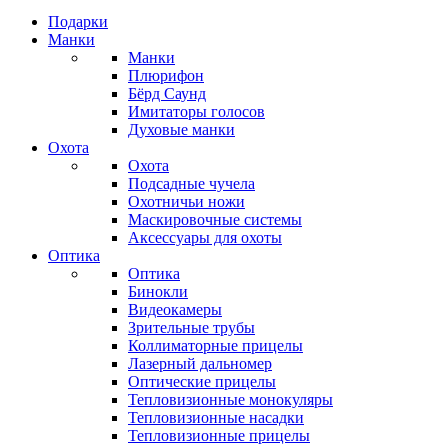
Подарки
Манки
Манки
Плюрифон
Бёрд Саунд
Имитаторы голосов
Духовые манки
Охота
Охота
Подсадные чучела
Охотничьи ножи
Маскировочные системы
Аксессуары для охоты
Оптика
Оптика
Бинокли
Видеокамеры
Зрительные трубы
Коллиматорные прицелы
Лазерный дальномер
Оптические прицелы
Тепловизионные монокуляры
Тепловизионные насадки
Тепловизионные прицелы