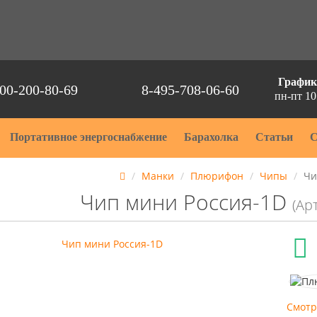
График
00-200-80-69
8-495-708-06-60
пн-пт 10
Портативное энергоснабжение
Барахолка
Статьи
С
Манки
Плюрифон
Чипы
Чи
Чип мини Россия-1D
(Ар
Смотр