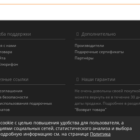
ба поддержки
Дополнительно
я с нами
Производители
товара
Подарочные сертификаты
йта
Партнёры
Плюрифон
зные ссылки
Наши гарантии
 соглашения
Не очень довольны своей покупко
а безопасности
можете вернуть ее в течение 30 д
 использования подарочных
даты продажи. Подробнее в разде
катов
"Возврат товара"
 cookie с целью повышения удобства для пользователя, а
иями социальных сетей, статистического анализа и выбора
 подробную информацию см. на странице
Политика