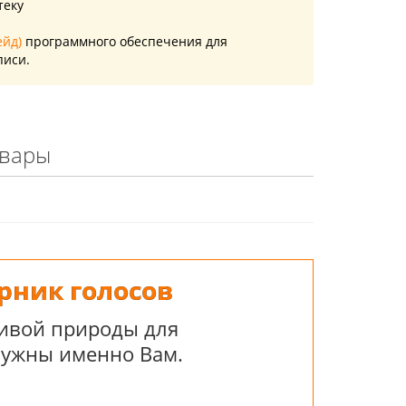
теку
ейд)
программного обеспечения для
писи.
овары
рник голосов
живой природы для
нужны именно Вам.