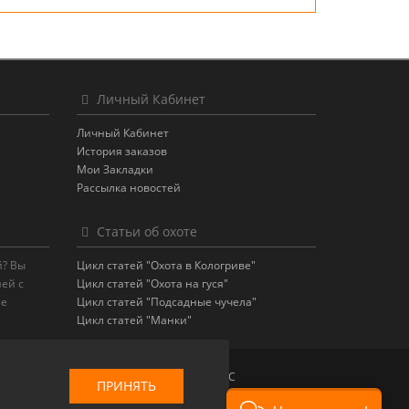
Личный Кабинет
Личный Кабинет
История заказов
Мои Закладки
Рассылка новостей
Статьи об охоте
й? Вы
Цикл статей "Охота в Кологриве"
ней с
Цикл статей "Охота на гуся"
ле
Цикл статей "Подсадные чучела"
Цикл статей "Манки"
ПРИНЯТЬ
Сезон Удачной Охоты © 1994 – 2026