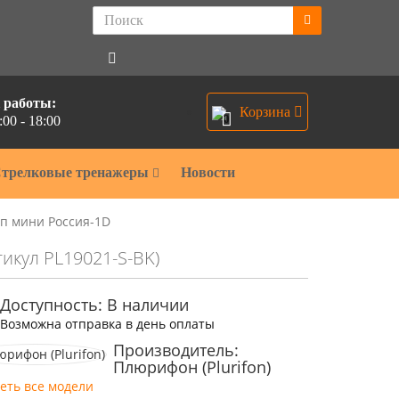
 работы:
Корзина
:00 - 18:00
0
трелковые тренажеры
Новости
п мини Россия-1D
тикул PL19021-S-BK)
Доступность: В наличии
Возможна отправка в день оплаты
Производитель:
Плюрифон (Plurifon)
еть все модели