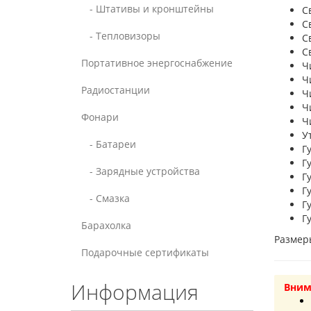
- Штативы и кронштейны
С
С
- Тепловизоры
С
С
Портативное энергоснабжение
Ч
Ч
Радиостанции
Ч
Ч
Фонари
Ч
У
- Батареи
Г
Г
- Зарядные устройства
Г
Г
- Смазка
Г
Г
Барахолка
Размеры
Подарочные сертификаты
Информация
Вним