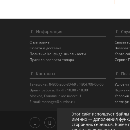
Информация
Служ
О магазине
Связатьс
Оплата и доставка
Возврат 
Политика Конфиденциальности
Карта са
Правила возврата товара
Сервис 
Контакты
Поле
Телефоны: 8-800-200-80-69 ; (495)708-06-60
Условия
Время работы: Пн-Пт 10:00 - 18:00
Политик
Москва, Головинское шоссе, 1
Условия
E-mail: manager@outdor.ru
сертифи
Этот сайт использует файлы
именно — дополнения функц
сторонних сервисов. Более
конфиденциальности
.