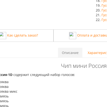
Гу
Гус
Гус
Гус
Гу
Как сделать заказ?
Оплата и доставк
Описание
Характерис
Чип мини Россия
ссия-1D
содержит следующий набор голосов:
ряква
ряква
ряква микс
виязь
виязь
виязь