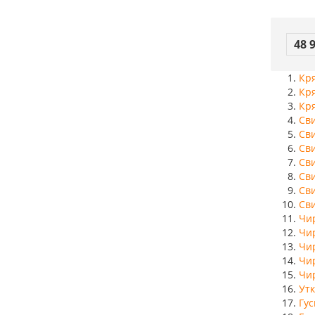
48 
Кр
Кр
Кр
Св
Св
Св
Св
Св
Св
Св
Чи
Чи
Чи
Чи
Чи
Ут
Гу