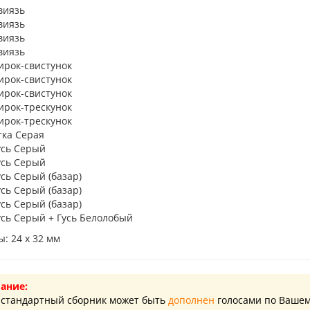
виязь
виязь
виязь
виязь
ирок-свистунок
ирок-свистунок
ирок-свистунок
ирок-трескунок
ирок-трескунок
тка Серая
усь Серый
усь Серый
усь Серый (базар)
усь Серый (базар)
усь Серый (базар)
усь Серый + Гусь Белолобый
: 24 х 32 мм
ание:
стандартный сборник может быть
дополнен
голосами по Вашем