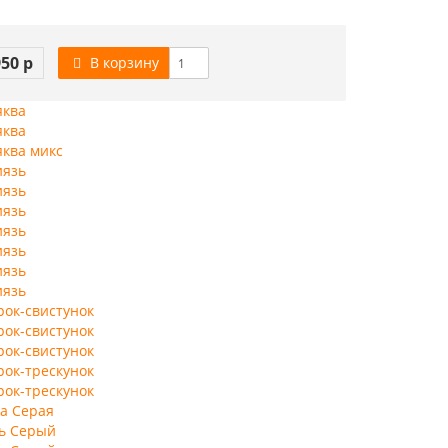
950 р
В корзину
яква
яква
яква микс
иязь
иязь
иязь
иязь
иязь
иязь
иязь
рок-свистунок
рок-свистунок
рок-свистунок
рок-трескунок
рок-трескунок
ка Серая
сь Серый