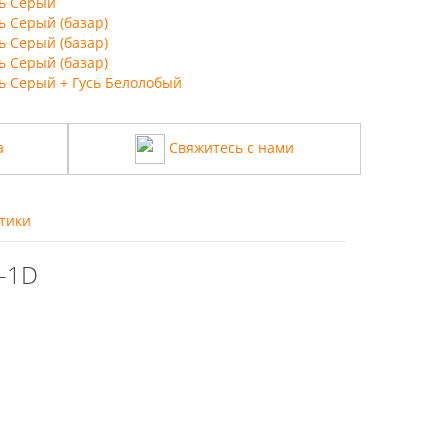
сь Серый
ь Серый (базар)
ь Серый (базар)
ь Серый (базар)
сь Серый + Гусь Белолобый
а
Свяжитесь с нами
тики
-1D