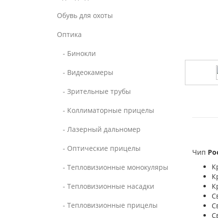
Обувь для охоты
Оптика
- Бинокли
- Видеокамеры
- Зрительные трубы
- Коллиматорные прицелы
- Лазерный дальномер
- Оптические прицелы
Чип
Ро
К
- Тепловизионные монокуляры
К
- Тепловизионные насадки
К
С
- Тепловизионные прицелы
С
С