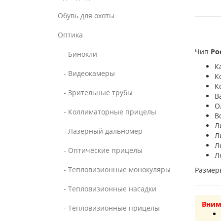
Обувь для охоты
Оптика
Чип
Ро
- Бинокли
К
- Видеокамеры
К
К
- Зрительные трубы
В
О
- Коллиматорные прицелы
В
Л
- Лазерный дальномер
Л
Л
- Оптические прицелы
Л
- Тепловизионные монокуляры
Размеры
- Тепловизионные насадки
Вним
- Тепловизионные прицелы