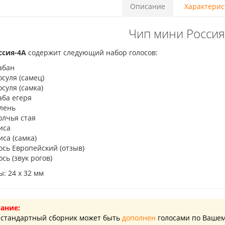
Описание
Характерис
Чип мини Россия
ссия-4A
содержит следующий набор голосов:
абан
осуля (самец)
осуля (самка)
аба егеря
лень
олчья стая
иса
иса (самка)
ось Европейский (отзыв)
ось (звук рогов)
: 24 х 32 мм
ание:
стандартный сборник может быть
дополнен
голосами по Вашем