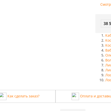
Смотр
38 
Ка
Кос
Кос
Ва
Ол
Во
Ли
Лис
Лос
Лос
Как сделать заказ?
Оплата и доставк