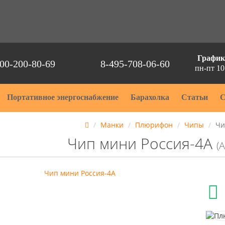
График
00-200-80-69
8-495-708-06-60
пн-пт 10
Портативное энергоснабжение
Барахолка
Статьи
С
Манки
Плюрифон
Чипы
Чи
Чип мини Россия-4A
(