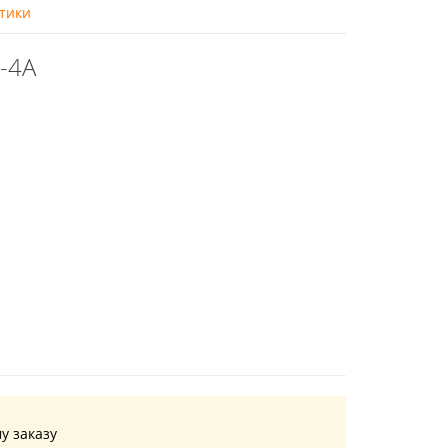
тики
-4A
у заказу