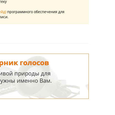
теку
ейд)
программного обеспечения для
писи.
рник голосов
живой природы для
нужны именно Вам.