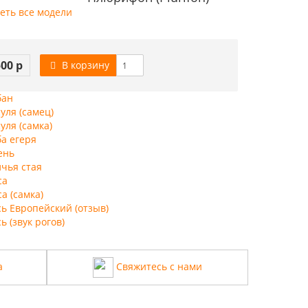
еть все модели
500 р
В корзину
бан
уля (самец)
уля (самка)
ба егеря
ень
лчья стая
са
а (самка)
ь Европейский (отзыв)
ь (звук рогов)
а
Свяжитесь с нами