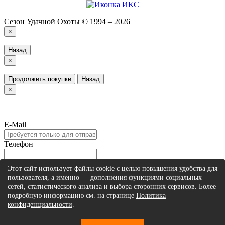
Сезон Удачной Охоты © 1994 – 2026
×
Назад
×
Продолжить покупки
Назад
×
E-Mail
Телефон
Ваше имя
Этот сайт использует файлы cookie с целью повышения удобства для
пользователя, а именно — дополнения функциями социальных
сетей, статистического анализа и выбора сторонних сервисов. Более
После оформления предзаказа наши сотрудники свяжутся с Вами
подробную информацию см. на странице
Политика
конфиденциальности
.
Отправить