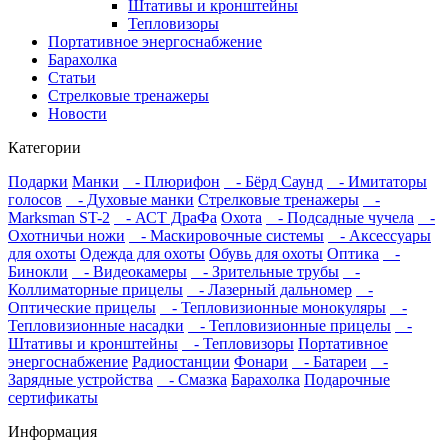
Штативы и кронштейны
Тепловизоры
Портативное энергоснабжение
Барахолка
Статьи
Стрелковые тренажеры
Новости
Категории
Подарки
Манки
- Плюрифон
- Бёрд Саунд
- Имитаторы
голосов
- Духовые манки
Стрелковые тренажеры
-
Marksman ST-2
- АСТ ДраФа
Охота
- Подсадные чучела
-
Охотничьи ножи
- Маскировочные системы
- Аксессуары
для охоты
Одежда для охоты
Обувь для охоты
Оптика
-
Бинокли
- Видеокамеры
- Зрительные трубы
-
Коллиматорные прицелы
- Лазерный дальномер
-
Оптические прицелы
- Тепловизионные монокуляры
-
Тепловизионные насадки
- Тепловизионные прицелы
-
Штативы и кронштейны
- Тепловизоры
Портативное
энергоснабжение
Радиостанции
Фонари
- Батареи
-
Зарядные устройства
- Смазка
Барахолка
Подарочные
сертификаты
Информация