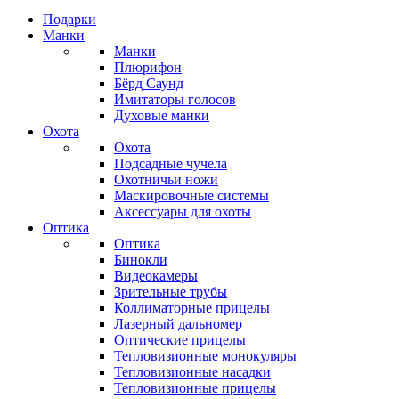
Подарки
Манки
Манки
Плюрифон
Бёрд Саунд
Имитаторы голосов
Духовые манки
Охота
Охота
Подсадные чучела
Охотничьи ножи
Маскировочные системы
Аксессуары для охоты
Оптика
Оптика
Бинокли
Видеокамеры
Зрительные трубы
Коллиматорные прицелы
Лазерный дальномер
Оптические прицелы
Тепловизионные монокуляры
Тепловизионные насадки
Тепловизионные прицелы