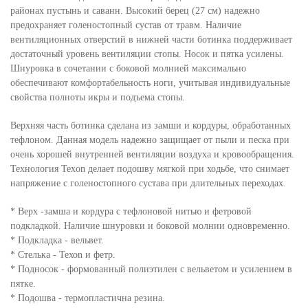
районах пустынь и саванн. Высокий берец (27 см) надежно
предохраняет голеностопный сустав от травм. Наличие
вентиляционных отверстий в нижней части ботинка поддерживает
достаточный уровень вентиляции стопы. Носок и пятка усилены.
Шнуровка в сочетании с боковой молнией максимально
обеспечивают комфортабельность ноги, учитывая индивидуальные
свойства полноты икры и подъема стопы.
Верхняя часть ботинка сделана из замши и кордуры, обработанных
тефлоном. Данная модель надежно защищает от пыли и песка при
очень хорошей внутренней вентиляции воздуха и кровообращения.
Технология Texon делает подошву мягкой при ходьбе, что снимает
напряжение с голеностопного сустава при длительных переходах.
* Верх -замша и кордура с тефлоновой нитью и фетровой
подкладкой. Наличие шнуровки и боковой молнии одновременно.
* Подкладка - вельвет.
* Стелька - Техоn и фетр.
* Подносок - формованный полиэтилен с вельветом и усилением в
пятке.
* Подошва - термопластична резина.